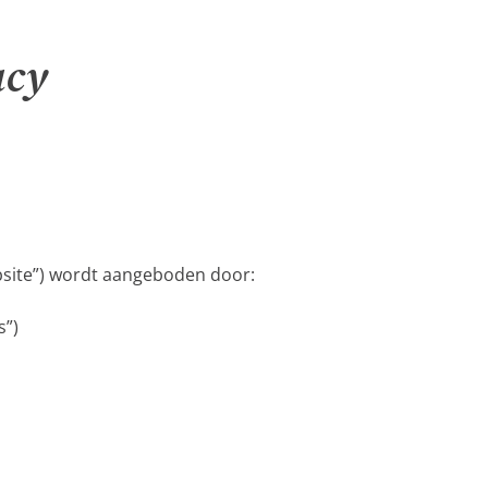
acy
ebsite”) wordt aangeboden door:
s”)